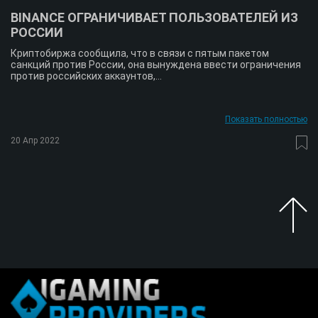
BINANCE ОГРАНИЧИВАЕТ ПОЛЬЗОВАТЕЛЕЙ ИЗ
РОССИИ
Криптобиржа сообщила, что в связи с пятым пакетом
санкций против России, она вынуждена ввести ограничения
против российских аккаунтов,...
Показать полностью
20 Апр 2022