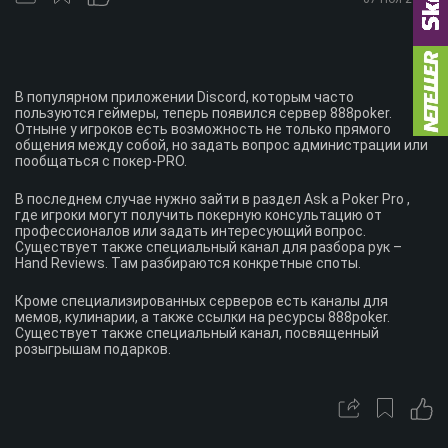
ВОЙТИ
РЕГИСТРАЦИЯ
В популярном приложении Discord, которым часто
пользуются геймеры, теперь появился сервер 888poker.
Отныне у игроков есть возможность не только прямого
Facebook
Telegram
общения между собой, но задать вопрос администрации или
пообщаться с покер-PRO.
В последнем случае нужно зайти в раздел Ask a Poker Pro ,
где игроки могут получить покерную консультацию от
профессионалов или задать интересующий вопрос.
Существует также специальный канал для разбора рук –
Hand Reviews. Там разбираются конкретные споты.
Кроме специализированных серверов есть каналы для
мемов, кулинарии, а также ссылки на ресурсы 888poker.
Существует также специальный канал, посвященный
розыгрышам подарков.