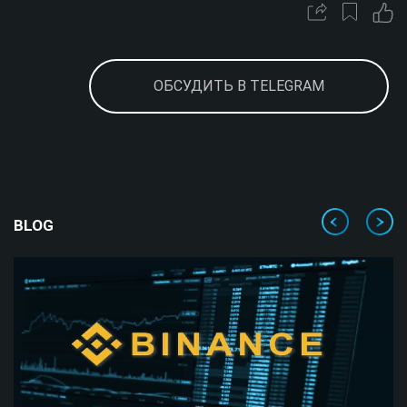
ОБСУДИТЬ В TELEGRAM
BLOG