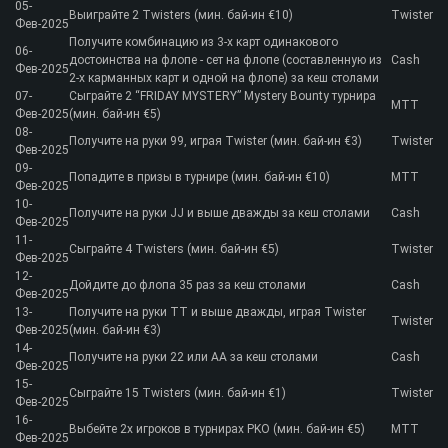
05-
Выиграйте 2 Twisters (мин. бай-ин €10)
Twister
Фев-2025
Получите комбинацию из 3‑х карт одинакового
06-
достоинства на флопе - сет на флопе (составленную из
Cash
Фев-2025
2‑х карманных карт и одной на флопе) за кеш столами
07-
Сыграйте 2 “FRIDAY MYSTERY” Mystery Bounty турнира
MTT
Фев-2025
(мин. бай-ин €5)
08-
Получите на руки 99, играя Twister (мин. бай-ин €3)
Twister
Фев-2025
09-
Попадите в призы в турнире (мин. бай-ин €10)
MTT
Фев-2025
10-
Получите на руки JJ и выше дважды за кеш столами
Cash
Фев-2025
11-
Сыграйте 4 Twisters (мин. бай-ин €5)
Twister
Фев-2025
12-
Дойдите до флопа 35 раз за кеш столами
Cash
Фев-2025
13-
Получите на руки TT и выше дважды, играя Twister
Twister
Фев-2025
(мин. бай-ин €3)
14-
Получите на руки 22 или AA за кеш столами
Cash
Фев-2025
15-
Сыграйте 15 Twisters (мин. бай-ин €1)
Twister
Фев-2025
16-
Выбейте 2х игроков в турнирах PKO (мин. бай-ин €5)
MTT
Фев-2025