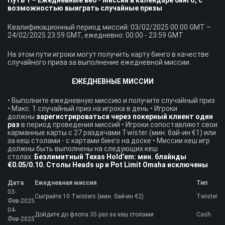
возможностью выиграть случайные призы
Квалификационный период миссий: 03/02/2025 00:00 GMT –
24/02/2025 23:59 GMT, ежедневно: 00:00 - 23:59 GMT
На этом пути игроки могут получить карту бинго в качестве
случайного приза за выполнение ежедневной миссии.
ЕЖЕДНЕВНЫЕ МИССИИ
• Выполните ежедневную миссию и получите случайный приз
• Макс. 1 случайный приз на игрока в день • Игроки
должны
зарегистрироваться через покерный клиент один
раз
в период проведения миссий • Игроки сопоставляют свои
карманные карты с 27 раздачами Twister (мин. бай-ин €1) или
за кеш столами - с картами бинго на доске • Миссии кеш игр
должны быть выполнены на следующих кеш
столах:
Безлимитный Texas Hold’em: мин. блайнды
€0.05/0.10. Столы Heads up и Pot Limit Omaha исключены
Дата
Ежедневная миссия
Тип
03-
Сыграйте 10 Twisters (мин. бай-ин €2)
Twister
Фев-2025
04-
Дойдите до флопа 35 раз за кеш столами
Cash
Фев-2025