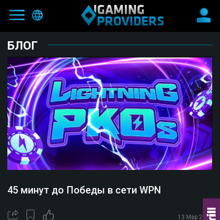
БЛОГ
ГЛАВНАЯ
БЛОГ
ПРЕДЛОЖЕНИЯ РУМОВ
NEW
ПАРТНЕРЫ
HIT
ПРОГРАММА ПРИГЛАСИ ДРУГА
КОШЕЛЬКИ
КОНТАКТЫ
45 минут до Победы в сети WPN
ПРАВИЛА САЙТА
13 Мар 2025