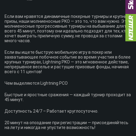
ВОЙТИ
Если вам нравятся динамичные покерные турниры и крупные
призы, наши молниеносные PKO — это то, что вам нужно. Эти
РЕГИСТРАЦИЯ
молниеносные прогрессивные турниры на выбывание длятся
всего 45 минут, поэтому они идеально подходят для тех, кто
хочет выиграть приличную сумму, не проводя за столами
много часов.
Facebook
Telegram
Если вы ищете быструю мобильную игру в покер или
захватывающее побочное событие во время участия в более
крупных турнирах, Lightning PKO — это мгновенное действие,
непрерывное веселье и растущие призовые фонды, начиная
всего с 11 центов!
Чем выделяются Lightning PCO
Быстрые и яростные сражения — каждый турнир проходит за
45 минут.
Доступность 24/7 – Работает круглосуточно.
20 минут на опоздание при регистрации — присоединяйтесь
на лету и никогда не упустите возможность!